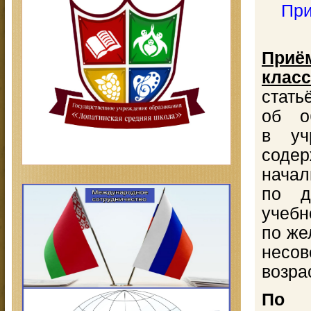
При
Пр
класс
стать
об о
в уч
соде
нача
по д
учеб
по же
несов
возра
По 