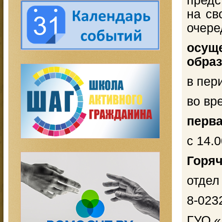
предс
на св
очере
осущ
обра
в пер
во вр
перв
с 14.0
Горяч
отдел
8-023
ГУО «