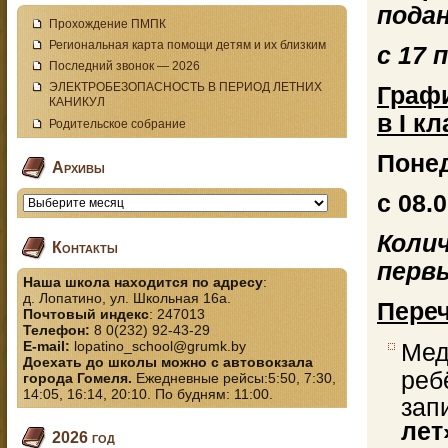
пода
Прохождение ПМПК
Региональная карта помощи детям и их близким
с 17 
Последний звонок — 2026
ЭЛЕКТРОБЕЗОПАСНОСТЬ В ПЕРИОД ЛЕТНИХ
Граф
КАНИКУЛ
в I кл
Родительское собрание
Поне
Архивы
с 08.0
Коли
Контакты
первы
Наша школа находится по адресу
:
д. Лопатино, ул. Школьная 16а.
Пере
Почтовый индекс
: 247013
Телефон:
8 0(232) 92-43-29
E-mail:
lopatino_school@grumk.by
Мед
Доехать до школы можно с автовокзала
ре
города Гомеля.
Ежедневные рейсы:5:50, 7:30,
14:05, 16:14, 20:10. По будням: 11:00.
за
лет
2026 год