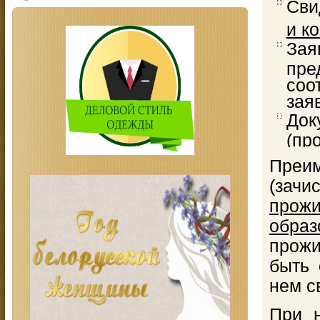
Сви
и к
За
пре
со
зая
Док
(пр
Преи
(за
прож
образ
прож
быть 
нем с
При н