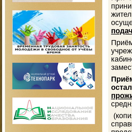
прин
жител
осущ
подач
Приё
учреж
каби
замес
П
ост
прож
сред
(копи
спр