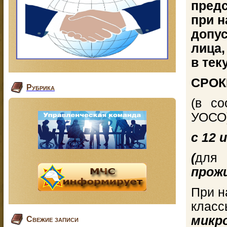
пред
при н
допу
лица
в тек
СРОК
Рубрика
(в со
УОСО)
с 12 
(
для
прож
При н
кла
микр
Свежие записи