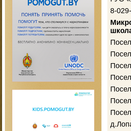
8-029
Микр
ш
Посел
Посел
Посел
Посел
Посел
Посел
Посел
д.Лоп