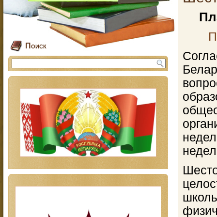
Пл
П
Поиск
Согл
Белар
вопр
обр
обще
орган
неде
недел
Шест
цело
школ
физич