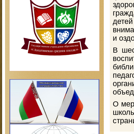
здор
гражд
детей
внима
и озд
В шес
восп
библи
педаг
орга
объед
О мер
школь
стран