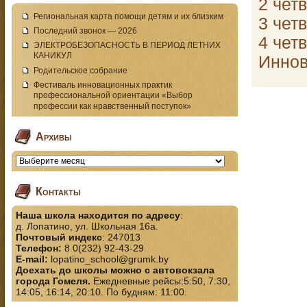
2 чет
Региональная карта помощи детям и их близким
3 чет
Последний звонок — 2026
4 чет
ЭЛЕКТРОБЕЗОПАСНОСТЬ В ПЕРИОД ЛЕТНИХ
КАНИКУЛ
Иннов
Родительское собрание
Фестиваль инновационных практик
профессиональной ориентации «Выбор
профессии как нравственный поступок»
Архивы
Контакты
Наша школа находится по адресу
:
д. Лопатино, ул. Школьная 16а.
Почтовый индекс
: 247013
Телефон:
8 0(232) 92-43-29
E-mail:
lopatino_school@grumk.by
Доехать до школы можно с автовокзала
города Гомеля.
Ежедневные рейсы:5:50, 7:30,
14:05, 16:14, 20:10. По будням: 11:00.