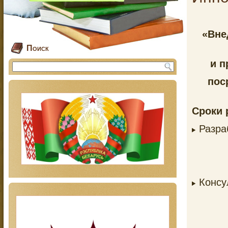
«Вне
Поиск
и п
пос
Сроки 
Разра
Консу