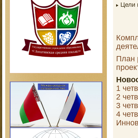
Цели 
Компл
деяте
План 
проек
Новос
1 чет
2 чет
3 чет
4 чет
Иннов