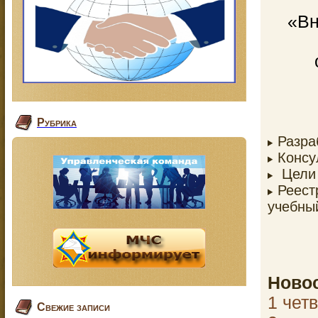
«Вн
Рубрика
Разра
Консу
Цели 
Реест
учебный
Новос
1 чет
Свежие записи