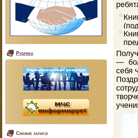
ребят
Кни
(по
Кни
пре
Получ
Рубрика
— бо
себя 
Позд
сотру
твор
учени
Свежие записи