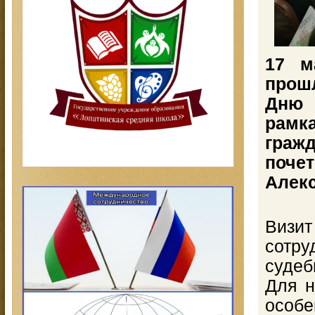
17 м
прош
Дню 
рамк
гра
поче
Алекс
Визи
сотру
судеб
Для н
особ