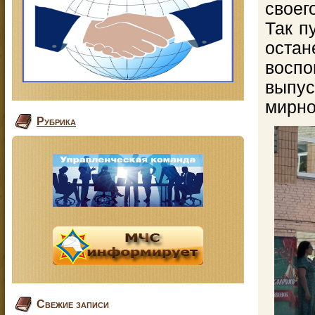
своег
Так п
ост
вос
выпус
мирно
Рубрика
Свежие записи