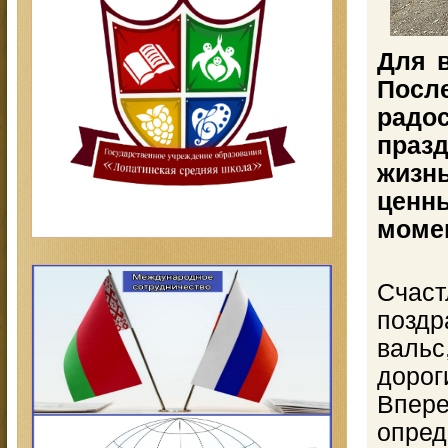
Для 
Пос
радо
праз
жизн
цен
моме
Сча
поздр
вальс
дорог
Впере
опред