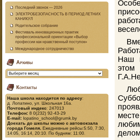
Особ
Последний звонок — 2026
прис
ЭЛЕКТРОБЕЗОПАСНОСТЬ В ПЕРИОД ЛЕТНИХ
рабо
КАНИКУЛ
Родительское собрание
весел
Фестиваль инновационных практик
профессиональной ориентации «Выбор
Вмес
профессии как нравственный поступок»
Работ
Международное сотрудничество
Наш 
Архивы
этом
Г.А.Н
Контакты
Любов
Субб
Наша школа находится по адресу
:
д. Лопатино, ул. Школьная 16а.
прояв
Почтовый индекс
: 247013
Телефон:
8 0(232) 92-43-29
месте
E-mail:
lopatino_school@grumk.by
люби
Доехать до школы можно с автовокзала
города Гомеля.
Ежедневные рейсы:5:50, 7:30,
делом
14:05, 16:14, 20:10. По будням: 11:00.