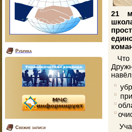
21 м
школ
прос
единс
кома
Рубрика
Что 
Дружн
навёл
убр
при
обл
очи
Учащи
Свежие записи