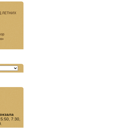
Д ЛЕТНИХ
бор
ок»
:
окзала
:50, 7:30,
0.