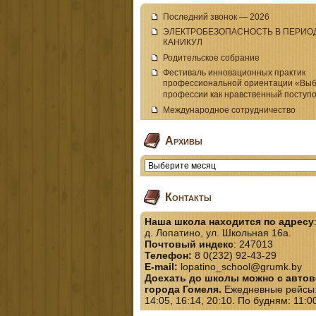
Последний звонок — 2026
ЭЛЕКТРОБЕЗОПАСНОСТЬ В ПЕРИО
КАНИКУЛ
Родительское собрание
Фестиваль инновационных практик
профессиональной ориентации «Вы
профессии как нравственный поступ
Международное сотрудничество
Архивы
Контакты
Наша школа находится по адресу
д. Лопатино, ул. Школьная 16а.
Почтовый индекс
: 247013
Телефон:
8 0(232) 92-43-29
E-mail:
lopatino_school@grumk.by
Доехать до школы можно с автов
города Гомеля.
Ежедневные рейсы:5
14:05, 16:14, 20:10. По будням: 11:0