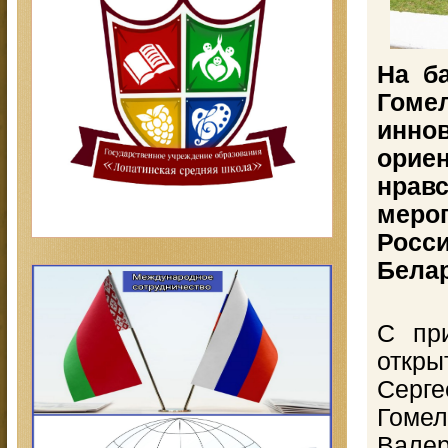
На б
Гоме
инно
ори
нрав
меро
Росс
Белар
С пр
откр
Серг
Гоме
Валер