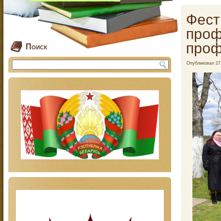
Фест
проф
проф
Поиск
Опубликовал
27