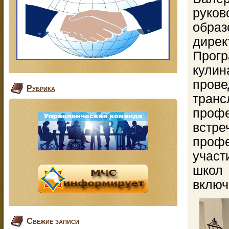
руко
обра
дирек
Прог
кули
пров
Рубрика
тра
профе
встр
проф
учас
школ
включ
Свежие записи