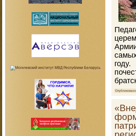
Педаг
церем
Армии
самых
году
поче
братс
Опубликовано
«Вне
форм
патр
реги