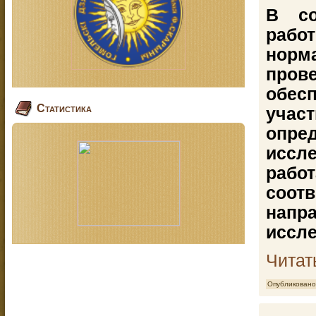
В со
раб
нор
пров
обес
Статистика
учас
опр
иссл
рабо
соо
нап
иссл
Читат
Опубликовано