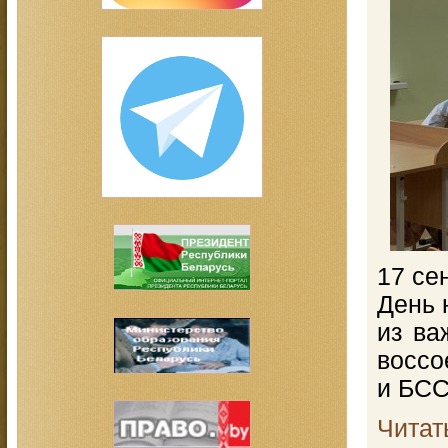
17 се
День 
из ва
воссо
и БСС
Читат