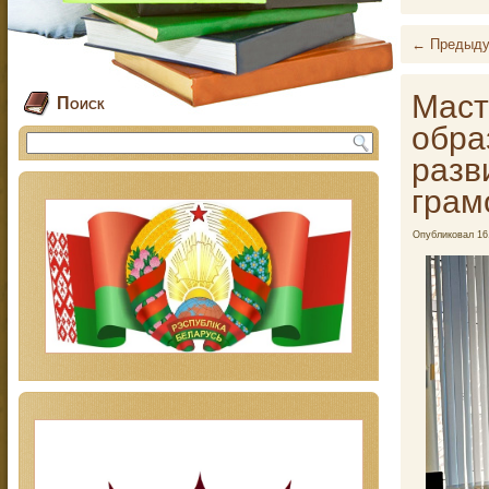
←
Предыду
Маст
Поиск
обра
разв
грам
Опубликовал
16