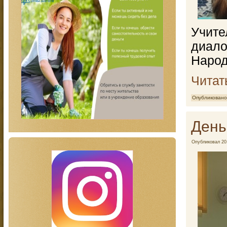
Учит
диал
Народ
Читат
Опубликовано
День
Опубликовал
20