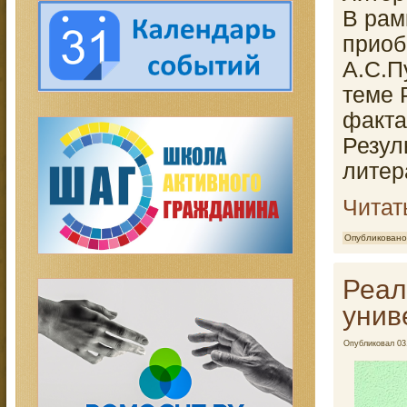
В рам
приоб
А.С.П
теме 
факта
Резул
литер
Читат
Опубликовано
Реал
унив
Опубликовал
03