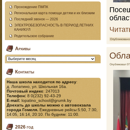
Прохождение ПМПК
Посе
Региональная карта помощи детям и их близким
облас
Последний звонок — 2026
ЭЛЕКТРОБЕЗОПАСНОСТЬ В ПЕРИОД ЛЕТНИХ
Читат
КАНИКУЛ
Родительское собрание
Опубликовано
Архивы
Обла
Опубликовал
07
Контакты
Наша школа находится по адресу
:
д. Лопатино, ул. Школьная 16а.
Почтовый индекс
: 247013
Телефон:
8 0(232) 92-43-29
E-mail:
lopatino_school@grumk.by
Доехать до школы можно с автовокзала
города Гомеля.
Ежедневные рейсы:5:50, 7:30,
14:05, 16:14, 20:10. По будням: 11:00.
2026 год