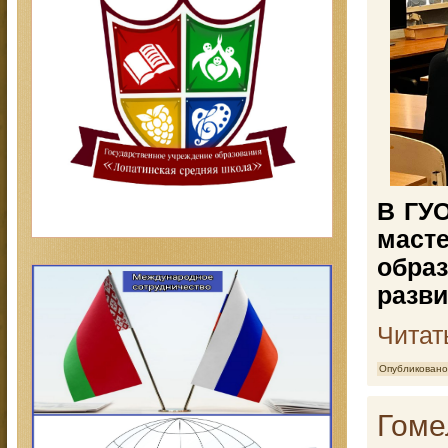
В ГУ
мас
обра
разви
Читат
Опубликовано
Гоме