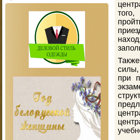
центр
того,
пройт
приез
нахо
запол
Также
силы,
при п
экза
струк
пре
цент
цент
учебн