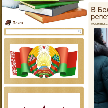
В Бе
репе
Поиск
Опубликовал
11