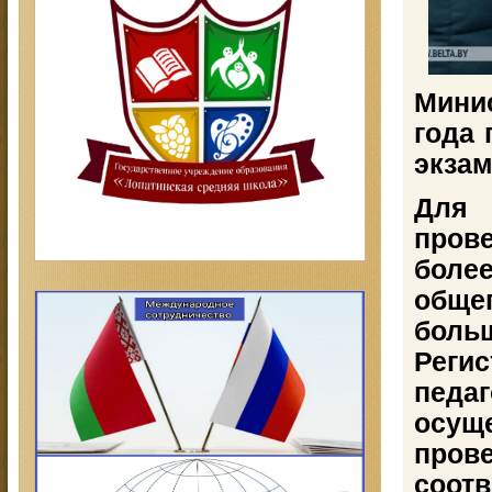
Мини
года 
экзам
Для
прове
боле
общег
боль
Реги
педа
осу
пров
соотв