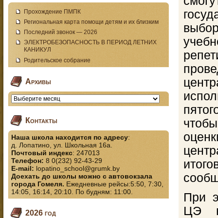
смог
госуд
Прохождение ПМПК
Региональная карта помощи детям и их близким
выбор
Последний звонок — 2026
учебн
ЭЛЕКТРОБЕЗОПАСНОСТЬ В ПЕРИОД ЛЕТНИХ
КАНИКУЛ
репе
Родительское собрание
прове
цен
Архивы
испол
пятог
Контакты
чтобы
оцен
Наша школа находится по адресу
:
д. Лопатино, ул. Школьная 16а.
центр
Почтовый индекс
: 247013
Телефон:
8 0(232) 92-43-29
итого
E-mail:
lopatino_school@grumk.by
сообщ
Доехать до школы можно с автовокзала
города Гомеля.
Ежедневные рейсы:5:50, 7:30,
14:05, 16:14, 20:10. По будням: 11:00.
При э
ЦЭ н
2026 год