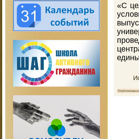
«С це
усло
выпус
унив
пров
цент
едины
Ис
Опубликовано