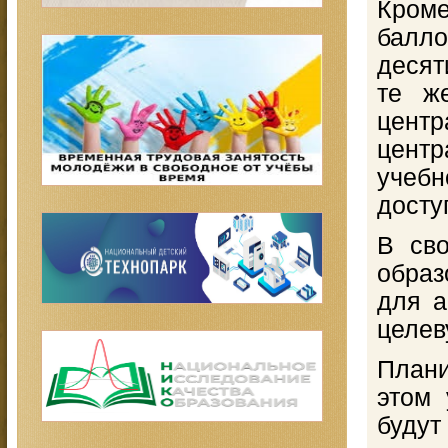
Кроме
балл
десят
те ж
цен
цент
учебн
досту
В сво
обра
для а
целев
Плани
этом 
будут