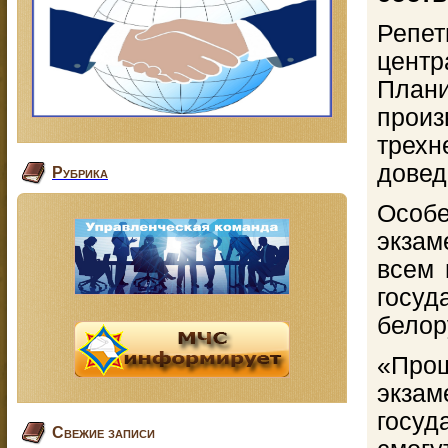
Репет
центр
Плани
прои
трех
довед
Рубрика
Особ
экзам
всем 
госу
белор
«Прош
экз
госуд
Свежие записи