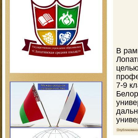
В рам
Лопат
целью
профе
7-9 к
Белор
униве
дальн
униве
Опубликовано