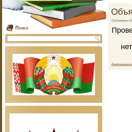
Объя
Опубликовал
23
Поиск
Прове
не
Опубликовано