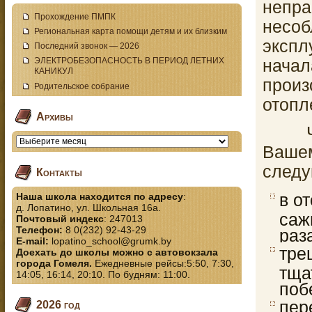
непра
Прохождение ПМПК
несо
Региональная карта помощи детям и их близким
эксп
Последний звонок — 2026
ЭЛЕКТРОБЕЗОПАСНОСТЬ В ПЕРИОД ЛЕТНИХ
нача
КАНИКУЛ
прои
Родительское собрание
отопл
Архивы
Что 
Вашем
следу
Контакты
Наша школа находится по адресу
:
в о
д. Лопатино, ул. Школьная 16а.
саж
Почтовый индекс
: 247013
Телефон:
8 0(232) 92-43-29
раз
E-mail:
lopatino_school@grumk.by
тре
Доехать до школы можно с автовокзала
города Гомеля.
Ежедневные рейсы:5:50, 7:30,
тща
14:05, 16:14, 20:10. По будням: 11:00.
поб
пер
2026 год