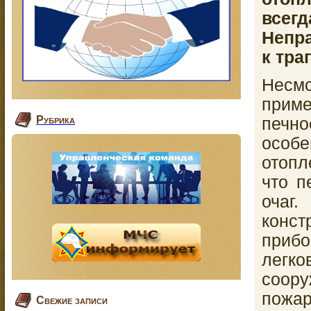
всегд
Непра
к тр
Несмо
приме
Рубрика
печно
особ
отопл
что п
очаг
конст
при
легко
соору
пожа
Свежие записи