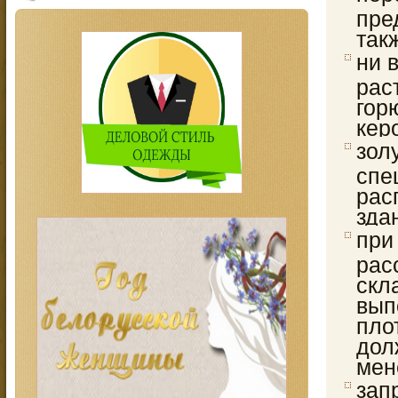
пре
так
ни 
рас
гор
кер
зол
спе
рас
зда
при
рас
скл
вып
пло
дол
мен
зап